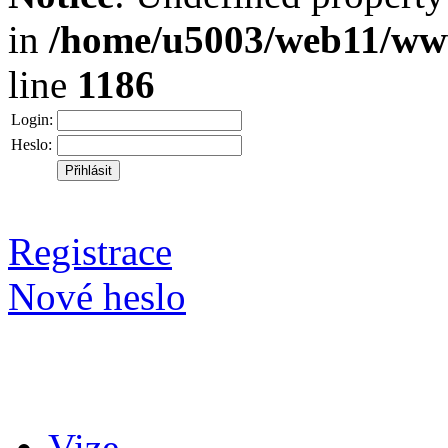
in
/home/u5003/web11/www
line
1186
Login:
Heslo:
Registrace
Nové heslo
Vize