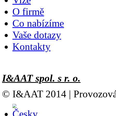
O firmě
Co nabízíme
Vaše dotazy
Kontakty
I&AAT spol. s r. o.
© I&AAT 2014 | Provozov